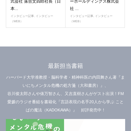
式会社 落合文四郎社長（日
ーホールディングス株式会
本...
社 ...
インタビュー記事
,
インタビュー
インタビュー記事
,
インタビュー
（WEB）
（WEB）
最新担当書籍
ハーバード大学准教授・脳科学者・精神科医の内田舞さん著『ま
いにちメンタル危機の処方箋（大和書房）』、
谷川俊太郎さんや俵万智さん、又吉直樹さんがゲスト出演！FM
愛媛のラジオ番組を書籍化『言語表現の名手20人から学ぶ こと
ばの魔法（KADOKAWA）』 好評発売中！