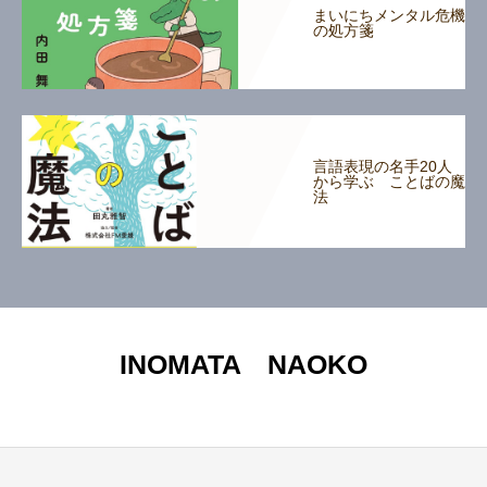
まいにちメンタル危機
の処方箋
言語表現の名手20人
から学ぶ ことばの魔
法
INOMATA NAOKO