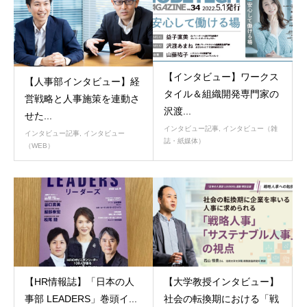
【インタビュー】ワークス
【人事部インタビュー】経
タイル＆組織開発専門家の
営戦略と人事施策を連動さ
沢渡...
せた...
インタビュー記事
,
インタビュー（雑
インタビュー記事
,
インタビュー
誌・紙媒体）
（WEB）
【HR情報誌】「日本の人
【大学教授インタビュー】
事部 LEADERS」巻頭イ...
社会の転換期における「戦