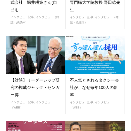
式会社 堀井耕策さん(自
専門職大学院教授 野田稔先
己を...
生...
インタビュー記事
,
インタビュー（雑
インタビュー記事
,
インタビュー（雑
誌・紙媒体）
誌・紙媒体）
【対談】リーダーシップ研
不人気とされるタクシー会
究の権威ジャック・ゼンガ
社が、なぜ毎年100人の新
ー博...
卒...
インタビュー記事
,
インタビュー
インタビュー記事
,
インタビュー
（WEB）
（WEB）