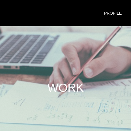
PROFILE
W
O
R
K