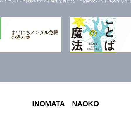
ト出演！FM愛媛のラジオ番組を書籍化『言語表現の名手20人から学ぶ 
まいにちメンタル危機
の処方箋
INOMATA NAOKO