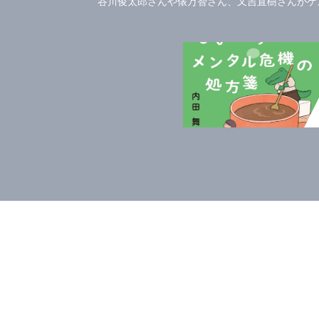
谷川俊太郎さんや俵万智さん、又吉直樹さんがゲス