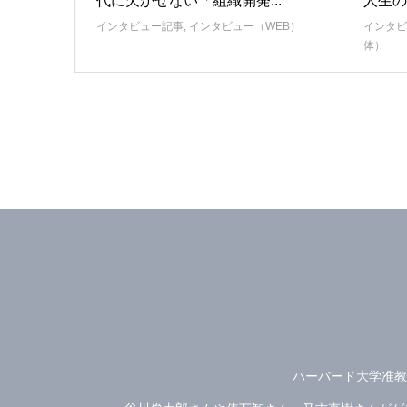
代に欠かせない「組織開発...
人生の
インタビュー記事
,
インタビュー（WEB）
インタビ
体）
ハーバード大学准教