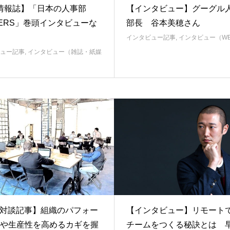
情報誌】「日本の人事部
【インタビュー】グーグル
DERS」巻頭インタビューな
部長 谷本美穂さん
インタビュー記事
,
インタビュー（W
ュー記事
,
インタビュー（雑誌・紙媒
te対談記事】組織のパフォー
【インタビュー】リモート
や生産性を高めるカギを握
チームをつくる秘訣とは 