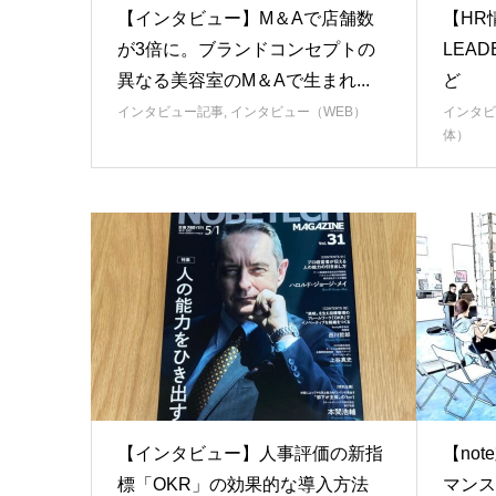
【インタビュー】M＆Aで店舗数
【HR
が3倍に。ブランドコンセプトの
LEA
異なる美容室のM＆Aで生まれ...
ど
インタビュー記事
,
インタビュー（WEB）
インタビ
体）
【インタビュー】人事評価の新指
【no
標「OKR」の効果的な導入方法
マンス