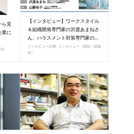
【インタビュー】ワークスタイル
から見
＆組織開発専門家の沢渡あまねさ
企業に
ん、ハラスメント対策専門家の...
インタビュー記事
,
インタビュー（雑誌・紙媒
EB）
体）