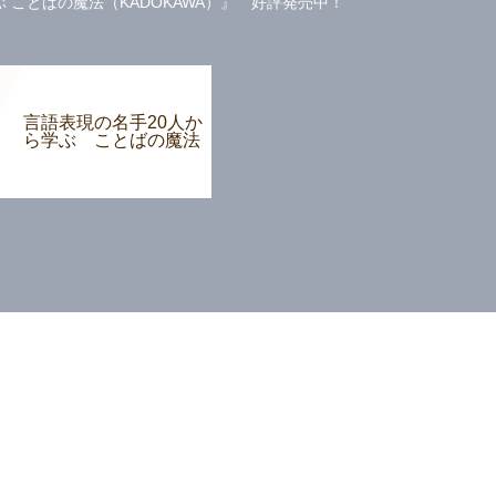
ことばの魔法（KADOKAWA）』 好評発売中！
言語表現の名手20人か
ら学ぶ ことばの魔法