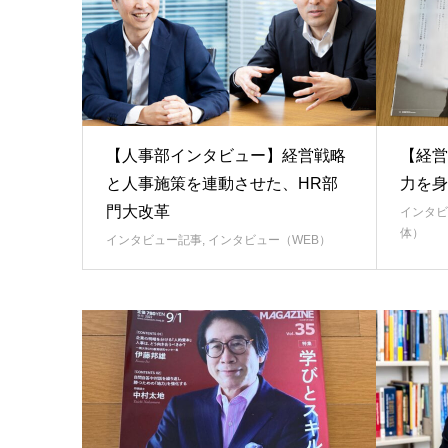
【人事部インタビュー】経営戦略
【経営
と人事施策を連動させた、HR部
力を身
門大改革
インタビ
体）
インタビュー記事
,
インタビュー（WEB）