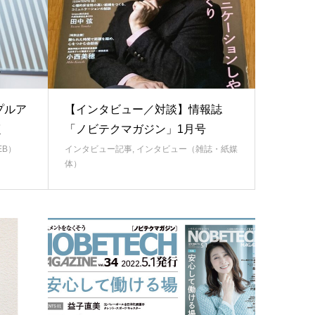
プルア
【インタビュー／対談】情報誌
く
「ノビテクマガジン」1月号
EB）
インタビュー記事
,
インタビュー（雑誌・紙媒
体）