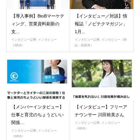
【導入事例】BtoBマーケテ
【インタビュー／対談】情
ィング、営業資料刷新の
報誌「ノビテクマガジン」
支...
1月...
インタビュー記事
,
インタビュー
インタビュー記事
,
インタビュー（雑
（WEB）
誌・紙媒体）
【メンバーインタビュー】
【インタビュー】フリーア
仕事と育児のちょうどいい
ナウンサー 川田裕美さん
関係...
インタビュー記事
,
インタビュー
（WEB）
インタビュー記事
,
インタビュー
（WEB）