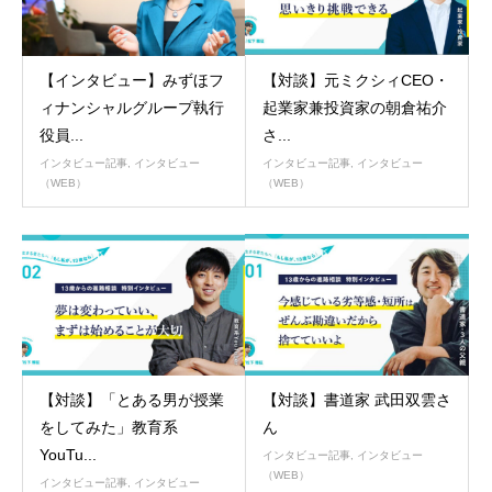
【インタビュー】みずほフ
【対談】元ミクシィCEO・
ィナンシャルグループ執行
起業家兼投資家の朝倉祐介
役員...
さ...
インタビュー記事
,
インタビュー
インタビュー記事
,
インタビュー
（WEB）
（WEB）
【対談】「とある男が授業
【対談】書道家 武田双雲さ
をしてみた」教育系
ん
YouTu...
インタビュー記事
,
インタビュー
（WEB）
インタビュー記事
,
インタビュー