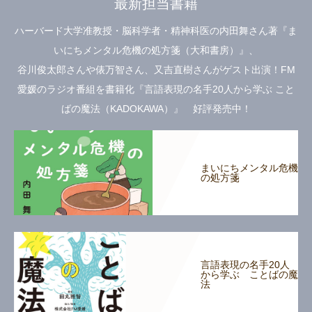
最新担当書籍
ハーバード大学准教授・脳科学者・精神科医の内田舞さん著『ま
いにちメンタル危機の処方箋（大和書房）』、
谷川俊太郎さんや俵万智さん、又吉直樹さんがゲスト出演！FM
愛媛のラジオ番組を書籍化『言語表現の名手20人から学ぶ こと
ばの魔法（KADOKAWA）』 好評発売中！
まいにちメンタル危機
の処方箋
言語表現の名手20人
から学ぶ ことばの魔
法