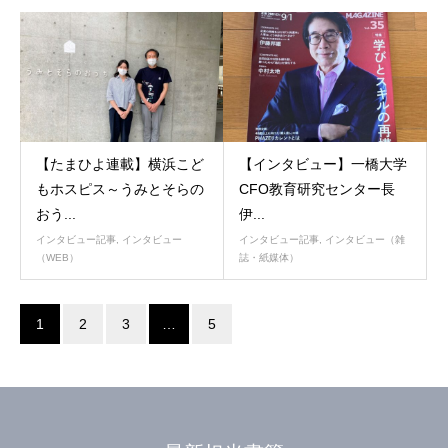
【たまひよ連載】横浜こど
【インタビュー】一橋大学
もホスピス～うみとそらの
CFO教育研究センター長
おう...
伊...
インタビュー記事
,
インタビュー
インタビュー記事
,
インタビュー（雑
（WEB）
誌・紙媒体）
1
2
3
…
5