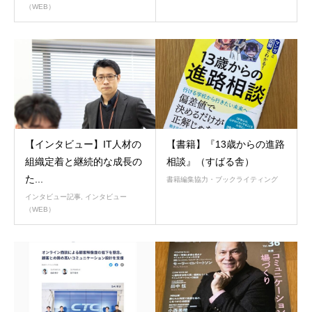
（WEB）
【インタビュー】IT人材の
【書籍】『13歳からの進路
組織定着と継続的な成長の
相談』（すばる舎）
た...
書籍編集協力・ブックライティング
インタビュー記事
,
インタビュー
（WEB）