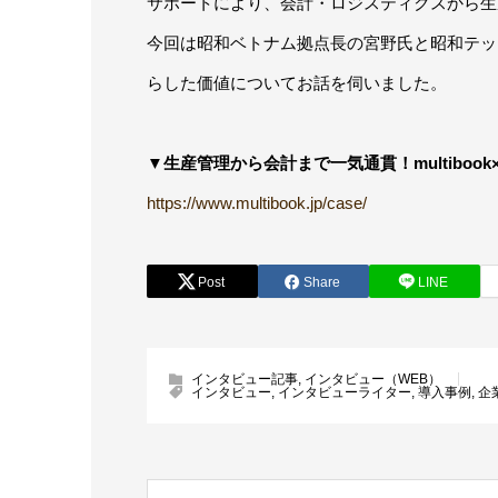
サポートにより、会計・ロジスティクスから生
今回は昭和ベトナム拠点長の宮野氏と昭和テックベ
らした価値についてお話を伺いました。
▼生産管理から会計まで一気通貫！multibo
https://www.multibook.jp/case/
Post
Share
LINE
インタビュー記事
,
インタビュー（WEB）
インタビュー
,
インタビューライター
,
導入事例
,
企