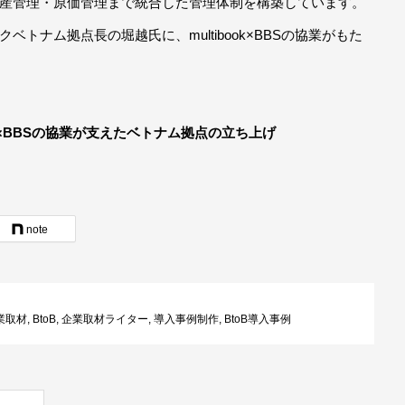
産管理・原価管理まで統合した管理体制を構築しています。
トナム拠点長の堀越氏に、multibook×BBSの協業がもた
ok×BBSの協業が支えたベトナム拠点の立ち上げ
note
業取材
,
BtoB
,
企業取材ライター
,
導入事例制作
,
BtoB導入事例