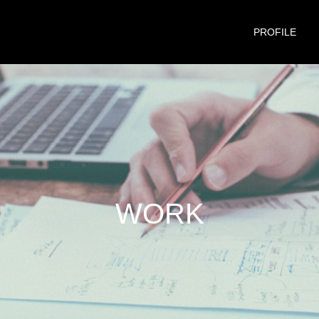
PROFILE
W
O
R
K