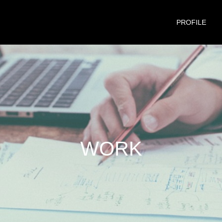
PROFILE
W
O
R
K