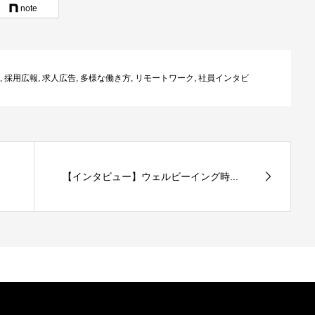
note
,
採用広報
,
求人広告
,
多様な働き方
,
リモートワーク
,
社員インタビ
【インタビュー】ウェルビーイング時...