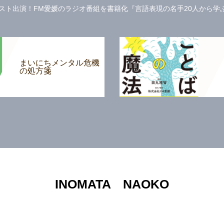
ト出演！FM愛媛のラジオ番組を書籍化『言語表現の名手20人から学ぶ 
まいにちメンタル危機
の処方箋
INOMATA NAOKO