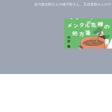
谷川俊太郎さんや俵万智さん、又吉直樹さんがゲス